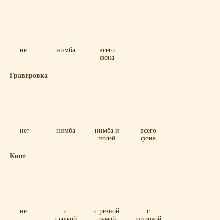
нет
нимба
всего
фона
Гравировка
нет
нимба
нимба и
всего
полей
фона
Киот
нет
с
с резной
с
гладкой
рамой
широкой