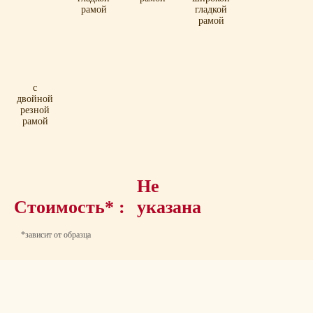
рамой
гладкой
рамой
с
двойной
резной
рамой
Не
Стоимость* :
указана
*зависит от образца