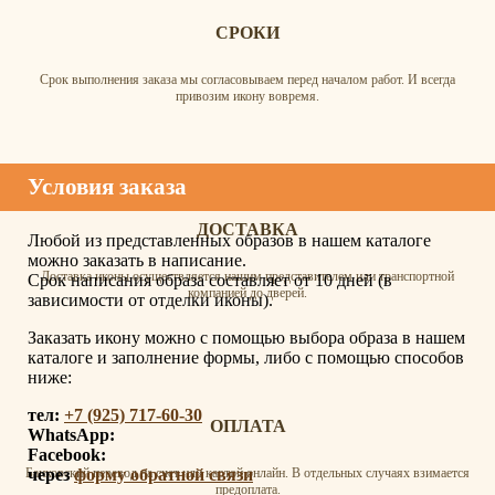
СРОКИ
Срок выполнения заказа мы согласовываем перед началом работ. И всегда
привозим икону вовремя.
Условия заказа
ДОСТАВКА
Любой из представленных образов в нашем каталоге
можно заказать в написание.
Доставка иконы осуществляется нашим представителем или транспортной
Срок написания образа составляет от 10 дней (в
компанией до дверей.
зависимости от отделки иконы).
Заказать икону можно с помощью выбора образа в нашем
каталоге и заполнение формы, либо с помощью способов
ниже:
тел:
+7 (925) 717-60-30
ОПЛАТА
WhatsApp:
Facebook:
через
форму обратной связи
Банковский перевод на счет или картой онлайн. В отдельных случаях взимается
предоплата.