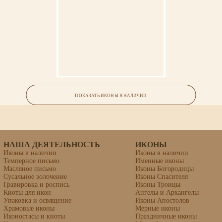
Икона «Адриан и Наталия, святые
мученики»
ПОКАЗАТЬ ИКОНЫ В НАЛИЧИИ
НАША ДЕЯТЕЛЬНОСТЬ
ИКОНЫ
Иконы в наличии
Иконы в наличии
Темперное письмо
Именные иконы
Масляное письмо
Иконы Богородицы
Сусальное золочение
Иконы Спасителя
Гравировка и роспись
Иконы Троицы
Киоты для икон
Ангелы и Архангелы
Упаковка и освящение
Иконы Апостолов
Храмовые иконы
Мерные иконы
Иконостасы и киоты
Праздничные иконы