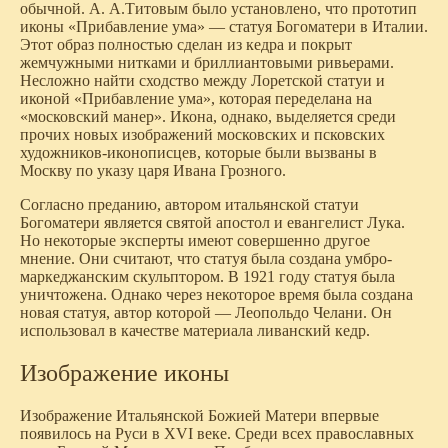
обычной. А. А.Титовым было установлено, что прототип
иконы «Прибавление ума» — статуя Богоматери в Италии.
Этот образ полностью сделан из кедра и покрыт
жемчужными нитками и бриллиантовыми ривьерами.
Несложно найти сходство между Лоретской статуи и
иконой «Прибавление ума», которая переделана на
«московский манер». Икона, однако, выделяется среди
прочих новых изображений московских и псковских
художников-иконописцев, которые были вызваны в
Москву по указу царя Ивана Грозного.
Согласно преданию, автором итальянской статуи
Богоматери является святой апостол и евангелист Лука.
Но некоторые эксперты имеют совершенно другое
мнение. Они считают, что статуя была создана умбро-
маркеджанским скульптором. В 1921 году статуя была
уничтожена. Однако через некоторое время была создана
новая статуя, автор которой — Леопольдо Челани. Он
использовал в качестве материала ливанский кедр.
Изображение иконы
Изображение Итальянской Божией Матери впервые
появилось на Руси в XVI веке. Среди всех православных