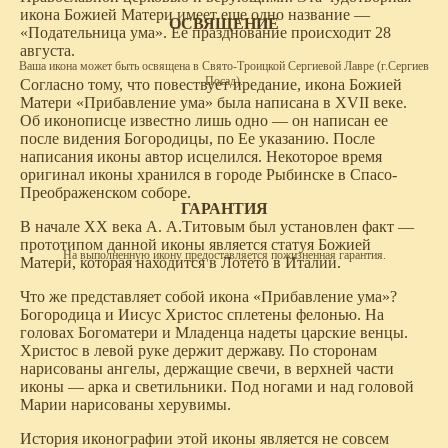
икона Божией Матери имеет еще одно название —
ОСВЯЩЕНИЕ
«Подательница ума». Ее празднование происходит 28
августа.
Ваша икона может быть освящена в Свято-Троицкой Сергиевой Лавре (г.Сергиев
Посад).
Согласно тому, что повествует предание, икона Божией
Матери «Прибавление ума» была написана в XVII веке.
Об иконописце известно лишь одно — он написан ее
после видения Богородицы, по Ее указанию. После
написания иконы автор исцелился. Некоторое время
оригинал иконы хранился в городе Рыбинске в Спасо-
Преображенском соборе.
ГАРАНТИЯ
В начале XX века А. А.Титовым был установлен факт —
прототипом данной иконы является статуя Божией
На выполненную икону предоставляется пожизненная гарантия.
Матери, которая находится в Лотето в Италии.
Что же представляет собой икона «Прибавление ума»?
Богородица и Иисус Христос сплетены фелонью. На
головах Богоматери и Младенца надеты царские венцы.
Христос в левой руке держит державу. По сторонам
нарисованы ангелы, держащие свечи, в верхней части
иконы — арка и светильники. Под ногами и над головой
Марии нарисованы херувимы.
История иконографии этой иконы является не совсем