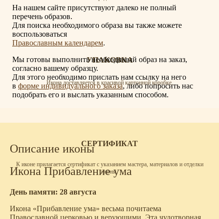
На нашем сайте присутствуют далеко не полный
перечень образов.
Для поиска необходимого образа вы также можете
воспользоваться
Православным календарем
.
Мы готовы выполнить необходимый образ на заказ,
УПАКОВКА
согласно вашему образцу.
Для этого необходимо прислать нам ссылку на него
Икона доставляется в красивой картонной коробке.
в
форме индивидуального заказа
, либо попросить нас
подобрать его и выслать указанным способом.
СЕРТИФИКАТ
Описание иконы
К иконе прилагается сертификат с указанием мастера, материалов и отделки
Икона Прибавление ума
иконы.
День памяти: 28 августа
Икона «Прибавление ума» весьма почитаема
Православной церковью и верующими. Эта чудотворная