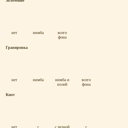
Золочение
нет
нимба
всего
фона
Гравировка
нет
нимба
нимба и
всего
полей
фона
Киот
нет
с
с резной
с