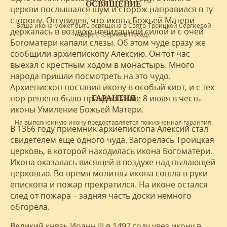
ОСВЯЩЕНИЕ
церкви послышался шум и сторож направился в ту
сторону. Он увидел, что икона Божьей Матери
Ваша икона может быть освящена в Свято-Троицкой Сергиевой
держалась в воздухе невиданной силой и с очей
Лавре (г.Сергиев Посад).
Богоматери капали слезы. Об этом чуде сразу же
сообщили архиепископу Алексию. Он тот час
выехал с крестным ходом в монастырь. Много
народа пришли посмотреть на это чудо.
Архиепископ поставил икону в особый киот, и с тех
пор решено было празднование 8 июля в честь
ГАРАНТИЯ
иконы Умиление Божьей Матери.
На выполненную икону предоставляется пожизненная гарантия.
В 1366 году приемник архиепископа Алексий стал
свидетелем еще одного чуда. Загорелась Троицкая
церковь, в которой находилась икона Богоматери.
Икона оказалась висящей в воздухе над пылающей
церковью. Во время молитвы икона сошла в руки
епископа и пожар прекратился. На иконе остался
след от пожара – задняя часть доски немного
обгорела.
Великий князь Иоанн III в 1497 году увез икону в