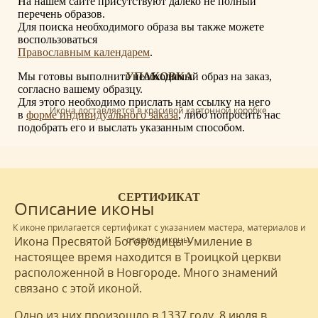
На нашем сайте присутствуют далеко не полный
перечень образов.
Для поиска необходимого образа вы также можете
воспользоваться
Православным календарем
.
Мы готовы выполнить необходимый образ на заказ,
УПАКОВКА
согласно вашему образцу.
Для этого необходимо прислать нам ссылку на него
Икона доставляется в красивой картонной коробке.
в
форме индивидуального заказа
, либо попросить нас
подобрать его и выслать указанным способом.
СЕРТИФИКАТ
Описание иконы
К иконе прилагается сертификат с указанием мастера, материалов и
отделки иконы.
Икона Пресвятой Богородицы Умиление в
настоящее время находится в Троицкой церкви
расположенной в Новгороде. Много знамений
связано с этой иконой.
Одно из них произошло в 1337 году. 8 июля в