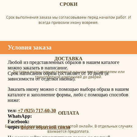
СРОКИ
Срок выполнения заказа мы согласовываем перед началом работ. И
всегда привозим икону вовремя.
Условия заказа
ДОСТАВКА
Любой из представленных образов в нашем каталоге
можно заказать в написание.
Доставка иконы осуществляется нашим представителем или
Срок написания образа составляет от 10 дней (в
транспортной компанией до дверей.
зависимости от отделки иконы).
Заказать икону можно с помощью выбора образа в нашем
каталоге и заполнение формы, либо с помощью способов
ниже:
тел:
+7 (925) 717-60-30
ОПЛАТА
WhatsApp:
Facebook:
Банковский перевод на счет или картой онлайн. В отдельных случаях
через
форму обратной связи
взимается предоплата.