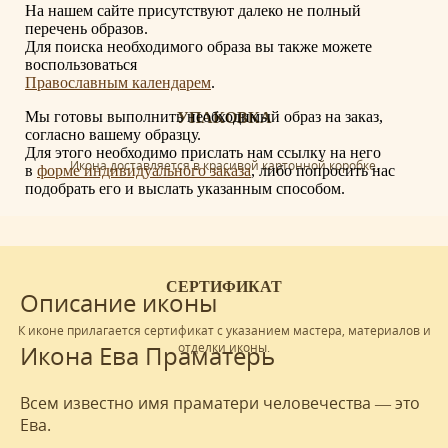
На нашем сайте присутствуют далеко не полный
перечень образов.
Для поиска необходимого образа вы также можете
воспользоваться
Православным календарем
.
Мы готовы выполнить необходимый образ на заказ,
УПАКОВКА
согласно вашему образцу.
Для этого необходимо прислать нам ссылку на него
Икона доставляется в красивой картонной коробке.
в
форме индивидуального заказа
, либо попросить нас
подобрать его и выслать указанным способом.
СЕРТИФИКАТ
Описание иконы
К иконе прилагается сертификат с указанием мастера, материалов и
отделки иконы.
Икона Ева Праматерь
Всем известно имя праматери человечества — это
Ева.