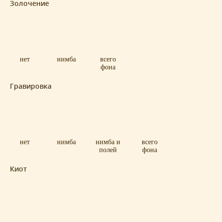
Золочение
нет
нимба
всего
фона
Гравировка
нет
нимба
нимба и
всего
полей
фона
Киот