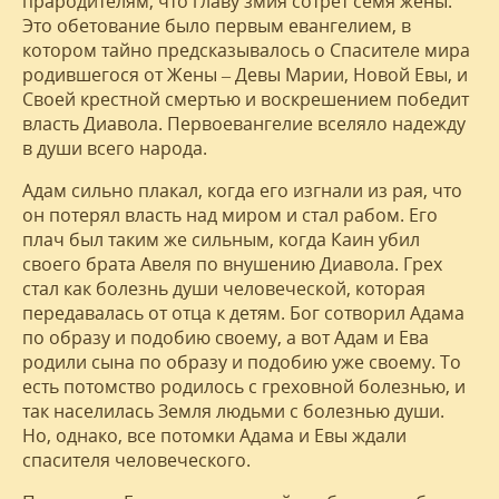
прародителям, что главу змия сотрет семя жены.
Это обетование было первым евангелием, в
котором тайно предсказывалось о Спасителе мира
родившегося от Жены – Девы Марии, Новой Евы, и
Своей крестной смертью и воскрешением победит
власть Диавола. Первоевангелие вселяло надежду
в души всего народа.
Адам сильно плакал, когда его изгнали из рая, что
он потерял власть над миром и стал рабом. Его
плач был таким же сильным, когда Каин убил
своего брата Авеля по внушению Диавола. Грех
стал как болезнь души человеческой, которая
передавалась от отца к детям. Бог сотворил Адама
по образу и подобию своему, а вот Адам и Ева
родили сына по образу и подобию уже своему. То
есть потомство родилось с греховной болезнью, и
так населилась Земля людьми с болезнью души.
Но, однако, все потомки Адама и Евы ждали
спасителя человеческого.