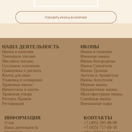
Семейная икона (3 фигуры)
ПОКАЗАТЬ ИКОНЫ В НАЛИЧИИ
НАША ДЕЯТЕЛЬНОСТЬ
ИКОНЫ
Иконы в наличии
Иконы в наличии
Темперное письмо
Именные иконы
Масляное письмо
Иконы Богородицы
Сусальное золочение
Иконы Спасителя
Гравировка и роспись
Иконы Троицы
Киоты для икон
Ангелы и Архангелы
Упаковка и освящение
Иконы Апостолов
Храмовые иконы
Мерные иконы
Иконостасы и киоты
Праздничные иконы
Храмовая утварь
Многофигурные иконы
Роспись Храмов
Семейные иконы
Реставрация
Венчальные пары
ИНФОРМАЦИЯ
Икона «Андрей Юродивый
КОНТАКТЫ
(Константинопольский)»
О нас
+7 (495) 585-88-98
Наша деятельность
+7 (925) 717-60-30