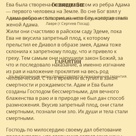
Ева была створена Господом Богом из ребра Адама
ОСВЯЩЕНИЕ
— первого человека на Земле. Во сне Бог взял у
Адама ребро и сотворил из него Еву, которая стала
Ваша икона может быть освящена в Свято-Троицкой Сергиевой
Лавре (г.Сергиев Посад).
женой Адама.
Жили они счастливо в райском саду Эдеме, пока
Ева не вкусила запретный плод, к которому
прельстил ее Диавол в образе змея, Адама тоже
склонила к запретному плоду, что и привело к
греху. Тем самым они нарушили закон Божий, за
ГАРАНТИЯ
что и последовало наказание, а именно изгнание
из рая и наложение проклятия на весь род
На выполненную икону предоставляется пожизненная гарантия.
человеческий. С того времени вступил в закон
смертности и рождаемости. Адам и Ева были
созданы Господом бессмертными, для вечного
блаженства в раю и в природе не был дан способ
размножения. Вкусив запретный плод, они стали
смертными, познали они зло. Их души и тела стали
смертными.
Господь по милосердию своему дал обетование