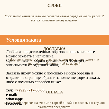
СРОКИ
Срок выполнения заказа мы согласовываем перед началом работ. И
всегда привозим икону вовремя.
Условия заказа
ДОСТАВКА
Любой из представленных образов в нашем каталоге
можно заказать в написание.
Доставка иконы осуществляется нашим представителем или
Срок написания образа составляет от 10 дней (в
транспортной компанией до дверей.
зависимости от отделки иконы).
Заказать икону можно с помощью выбора образца и
отделки на странице образа и заполнение формы заказа,
либо с помощью способов ниже:
тел:
+7 (925) 717-60-30
ОПЛАТА
e-mail:
whatsapp:
Банковский перевод на счет или картой онлайн. В отдельных случаях
facebook:
взимается предоплата.