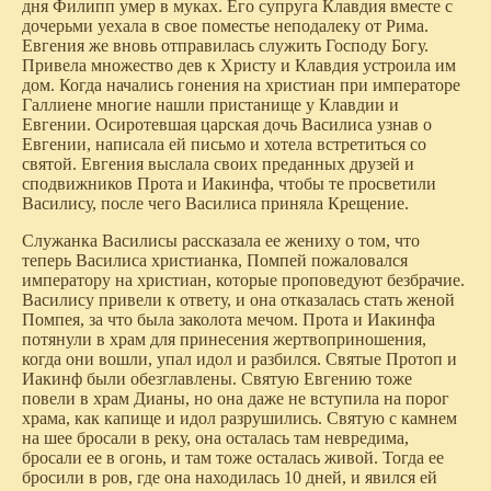
дня Филипп умер в муках. Его супруга Клавдия вместе с
дочерьми уехала в свое поместье неподалеку от Рима.
Евгения же вновь отправилась служить Господу Богу.
Привела множество дев к Христу и Клавдия устроила им
дом. Когда начались гонения на христиан при императоре
Галлиене многие нашли пристанище у Клавдии и
Евгении. Осиротевшая царская дочь Василиса узнав о
Евгении, написала ей письмо и хотела встретиться со
святой. Евгения выслала своих преданных друзей и
сподвижников Прота и Иакинфа, чтобы те просветили
Василису, после чего Василиса приняла Крещение.
Служанка Василисы рассказала ее жениху о том, что
теперь Василиса христианка, Помпей пожаловался
императору на христиан, которые проповедуют безбрачие.
Василису привели к ответу, и она отказалась стать женой
Помпея, за что была заколота мечом. Прота и Иакинфа
потянули в храм для принесения жертвоприношения,
когда они вошли, упал идол и разбился. Святые Протоп и
Иакинф были обезглавлены. Святую Евгению тоже
повели в храм Дианы, но она даже не вступила на порог
храма, как капище и идол разрушились. Святую с камнем
на шее бросали в реку, она осталась там невредима,
бросали ее в огонь, и там тоже осталась живой. Тогда ее
бросили в ров, где она находилась 10 дней, и явился ей