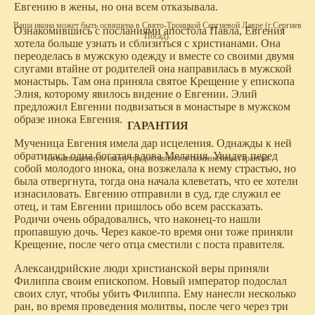
Евгению в жены, но она всем отказывала.
Ваша икона может быть освящена в Свято-Троицкой Сергиевой Лавре (г.Сергиев
Ознакомившись с посланиями апостола Павла, Евгения
Посад).
хотела больше узнать и сблизиться с христианами. Она
переоделась в мужскую одежду и вместе со своими двумя
слугами втайне от родителей она направилась в мужской
монастырь. Там она приняла святое Крещение у епископа
Элия, которому явилось видение о Евгении. Элий
предложил Евгении подвизаться в монастыре в мужском
образе инока Евгения.
ГАРАНТИЯ
Мученица Евгения имела дар исцеления. Однажды к ней
обратилась одна богатая вдова Мелания. Увидев перед
На выполненную икону предоставляется пожизненная гарантия.
собой молодого инока, она возжелала к нему страстью, но
была отвергнута, тогда она начала клеветать, что ее хотели
изнасиловать. Евгению отправили в суд, где служил ее
отец, и там Евгении пришлось обо всем рассказать.
Родичи очень обрадовались, что наконец-то нашли
пропавшую дочь. Через какое-то время они тоже приняли
Крещение, после чего отца сместили с поста правителя.
Александрийские люди христианской веры приняли
Филиппа своим епископом. Новый император подослал
своих слуг, чтобы убить Филиппа. Ему нанесли несколько
ран, во время проведения молитвы, после чего через три