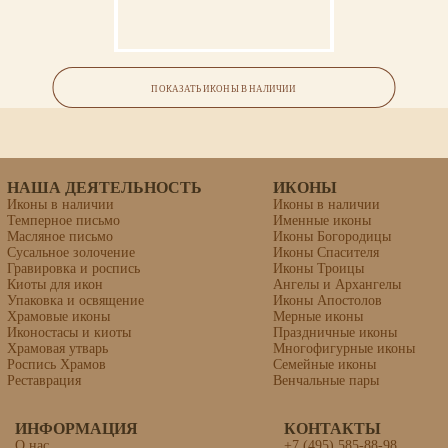
Венчальная пара #29
ПОКАЗАТЬ ИКОНЫ В НАЛИЧИИ
Формат 24х30. Объемная гравировка фона, сусальное
золочение 960 пр., темперное письмо.
Стоимость (в наличии): 82000
НАША ДЕЯТЕЛЬНОСТЬ
ИКОНЫ
Иконы в наличии
Иконы в наличии
Темперное письмо
Именные иконы
Масляное письмо
Иконы Богородицы
Сусальное золочение
Иконы Спасителя
Гравировка и роспись
Иконы Троицы
Киоты для икон
Ангелы и Архангелы
Упаковка и освящение
Иконы Апостолов
Храмовые иконы
Мерные иконы
Иконостасы и киоты
Праздничные иконы
Храмовая утварь
Многофигурные иконы
Роспись Храмов
Семейные иконы
Реставрация
Венчальные пары
ИНФОРМАЦИЯ
КОНТАКТЫ
О нас
+7 (495) 585-88-98