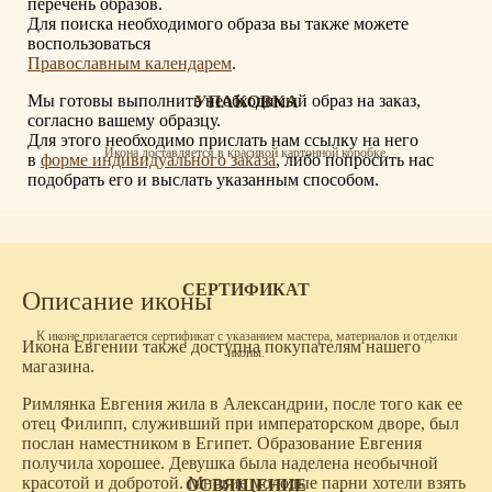
перечень образов.
Для поиска необходимого образа вы также можете
воспользоваться
Православным календарем
.
Мы готовы выполнить необходимый образ на заказ,
УПАКОВКА
согласно вашему образцу.
Для этого необходимо прислать нам ссылку на него
Икона доставляется в красивой картонной коробке.
в
форме индивидуального заказа
, либо попросить нас
подобрать его и выслать указанным способом.
СЕРТИФИКАТ
Описание иконы
К иконе прилагается сертификат с указанием мастера, материалов и отделки
Икона Евгении также доступна покупателям нашего
иконы.
магазина.
Римлянка Евгения жила в Александрии, после того как ее
отец Филипп, служивший при императорском дворе, был
послан наместником в Египет. Образование Евгения
получила хорошее. Девушка была наделена необычной
красотой и добротой. Многие молодые парни хотели взять
ОСВЯЩЕНИЕ