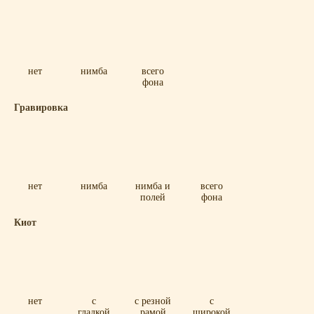
нет
нимба
всего
фона
Гравировка
нет
нимба
нимба и
всего
полей
фона
Киот
нет
с
с резной
с
гладкой
рамой
широкой