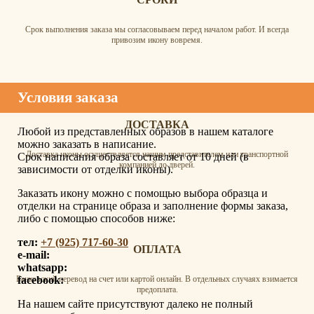
Срок выполнения заказа мы согласовываем перед началом работ. И всегда
привозим икону вовремя.
Условия заказа
ДОСТАВКА
Любой из представленных образов в нашем каталоге
можно заказать в написание.
Доставка иконы осуществляется нашим представителем или транспортной
Срок написания образа составляет от 10 дней (в
компанией до дверей.
зависимости от отделки иконы).
Заказать икону можно с помощью выбора образца и
отделки на странице образа и заполнение формы заказа,
либо с помощью способов ниже:
тел:
+7 (925) 717-60-30
ОПЛАТА
e-mail:
whatsapp:
facebook:
Банковский перевод на счет или картой онлайн. В отдельных случаях взимается
предоплата.
На нашем сайте присутствуют далеко не полный