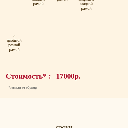
рамой
гладкой
рамой
с
двойной
резной
рамой
Стоимость* :
17000р.
*зависит от образца
СРОКИ