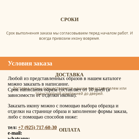
СРОКИ
Срок выполнения заказа мы согласовываем перед началом работ. И
всегда привозим икону вовремя.
Условия заказа
ДОСТАВКА
Любой из представленных образов в нашем каталоге
можно заказать в написание.
Доставка иконы осуществляется нашим представителем или
Срок написания образа составляет от 10 дней (в
транспортной компанией до дверей.
зависимости от отделки иконы).
Заказать икону можно с помощью выбора образца и
отделки на странице образа и заполнение формы заказа,
либо с помощью способов ниже:
тел:
+7 (925) 717-60-30
ОПЛАТА
e-mail:
whatsapp: