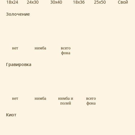
18x24
24x30
30x40
18x36
25x50
Свой
Золочение
нет
нимба
всего
фона
Гравировка
нет
нимба
нимба и
всего
полей
фона
Киот