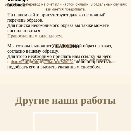
Банковский перевод на счет или картой онлайн. В отдельных случаях
facebook:
взимается предоплата.
На нашем сайте присутствуют далеко не полный
перечень образов.
Для поиска необходимого образа вы также можете
воспользоваться
Православным календарем
.
Мы готовы выполнить необходимый образ на заказ,
УПАКОВКА
согласно вашему образцу.
Для этого необходимо прислать нам ссылку на него
Икона доставляется в красивой картонной коробке.
в
форме индивидуального заказа
, либо попросить нас
подобрать его и выслать указанным способом.
СЕРТИФИКАТ
Другие наши работы
К иконе прилагается сертификат с указанием мастера, материалов и
отделки иконы.