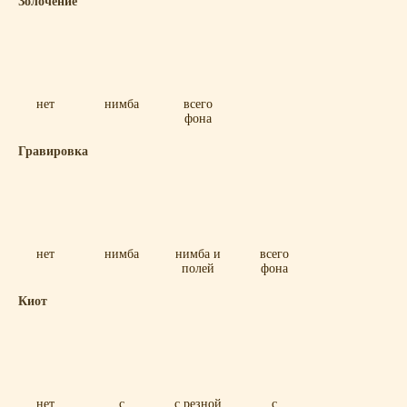
Золочение
нет
нимба
всего
фона
Гравировка
нет
нимба
нимба и
всего
полей
фона
Киот
нет
с
с резной
с