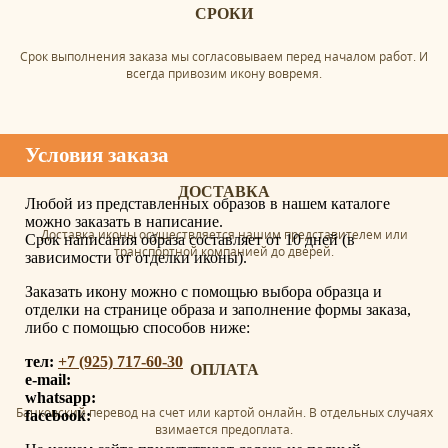
СРОКИ
Срок выполнения заказа мы согласовываем перед началом работ. И
всегда привозим икону вовремя.
Условия заказа
ДОСТАВКА
Любой из представленных образов в нашем каталоге
можно заказать в написание.
Доставка иконы осуществляется нашим представителем или
Срок написания образа составляет от 10 дней (в
транспортной компанией до дверей.
зависимости от отделки иконы).
Заказать икону можно с помощью выбора образца и
отделки на странице образа и заполнение формы заказа,
либо с помощью способов ниже:
тел:
+7 (925) 717-60-30
ОПЛАТА
e-mail:
whatsapp:
Банковский перевод на счет или картой онлайн. В отдельных случаях
facebook:
взимается предоплата.