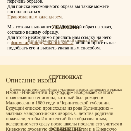
перечень образов.
Для поиска необходимого образа вы также можете
воспользоваться
Православным календарем
.
Мы готовы выполнить необходимый образ на заказ,
УПАКОВКА
согласно вашему образцу.
Для этого необходимо прислать нам ссылку на него
Икона доставляется в красивой картонной коробке.
в
форме индивидуального заказа
, либо попросить нас
подобрать его и выслать указанным способом.
СЕРТИФИКАТ
Описание иконы
К иконе прилагается сертификат с указанием мастера, материалов и отделки
Икона «Иннокентий Иркутский» изображает святого
иконы.
православного епископа, который был рожден в
Малороссии в 1680 году, в Черниговской губернии.
Будущий епископ происходил из рода Кульчицских –
знатных малороссийских дворян. С детства родители
пожелали, чтобы Иннокентий был образованным,
вследствие чего сразу после школы послали его учиться в
ОСВЯЩЕНИЕ
Киевскую духовную семинарию, а затем и в Киевскую