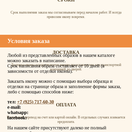
Срок выполнения заказа мы согласовываем перед началом работ. И всегда
привозим икону вовремя.
Условия заказа
ДОСТАВКА
Любой из представленных образов в нашем каталоге
можно заказать в написание.
Доставка иконы осуществляется нашим представителем или транспортной
Срок написания образа составляет от 10 дней (в
компанией до дверей.
зависимости от отделки иконы).
Заказать икону можно с помощью выбора образца и
отделки на странице образа и заполнение формы заказа,
либо с помощью способов ниже:
тел:
+7 (925) 717-60-30
ОПЛАТА
e-mail:
whatsapp:
facebook:
Банковский перевод на счет или картой онлайн. В отдельных случаях взимается
предоплата.
На нашем сайте присутствуют далеко не полный