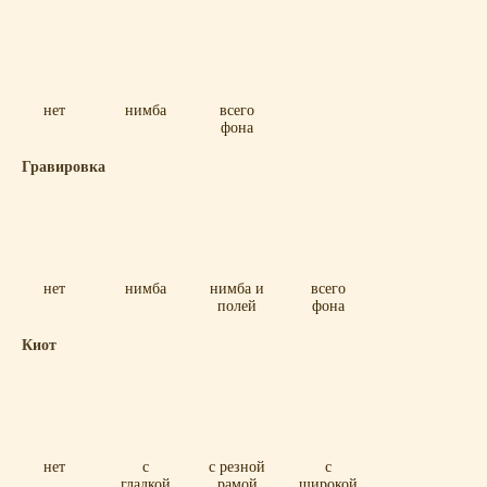
нет
нимба
всего
фона
Гравировка
нет
нимба
нимба и
всего
полей
фона
Киот
нет
с
с резной
с
гладкой
рамой
широкой