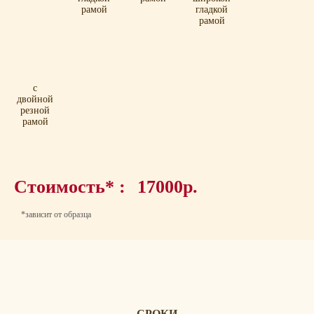
рамой
гладкой
рамой
с
двойной
резной
рамой
Стоимость* :
17000р.
*зависит от образца
СРОКИ