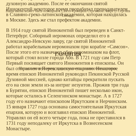
духовную академию. После ее окончания святой
Иннокентий некоторое время проработал преподавателем
Ваша икона может быть освящена в Свято-Троицкой Сергиевой Лавре (г.Сергиев
в Славяно-греко-латинской академии, которая находилась
Посад).
в Москве. Здесь же стал префектом академии.
В 1914 году святой Иннокентий был переведен в Санкт-
Петербург. Соборный иеромонах определил его в
Александро-Невскую лавру, где святой Иннокентий
работал корабельным иеромонахом при корабле «Самсон».
После этого его назначают обер-иеромонахом на флот,
ГАРАНТИЯ
который стоял возле города Або. В 1721 году сам Петр
Первый посвящает святого Иннокентия в епископы. Он
был отправлен в Переяславскую епархию. Некоторое
На выполненную икону предоставляется пожизненная гарантия.
время епископ Иннокентий руководил Пекинской Русской
Духовной миссией, однако китайцы прекратили пускать
его на свои земли из-за интриг иезуитов. Прожив три года
в Бурятии, епископ Иннокентий пишет несколько икон,
которые остались в Селенгинском монастыре. А в 1727
году его назначают епископом Иркутским и Нерчинским.
15 января 1727 года основана самостоятельная Иркутская
епархия, которую и возглавил епископ Иннокентий.
Управлял он ей всего четыре года, пока не преставился в
1731 году неподалеку от Иркутска в Вознесенском
Монастыре.