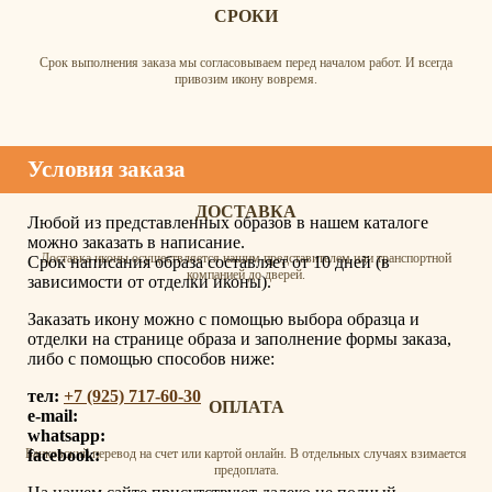
СРОКИ
Срок выполнения заказа мы согласовываем перед началом работ. И всегда
привозим икону вовремя.
Условия заказа
ДОСТАВКА
Любой из представленных образов в нашем каталоге
можно заказать в написание.
Доставка иконы осуществляется нашим представителем или транспортной
Срок написания образа составляет от 10 дней (в
компанией до дверей.
зависимости от отделки иконы).
Заказать икону можно с помощью выбора образца и
отделки на странице образа и заполнение формы заказа,
либо с помощью способов ниже:
тел:
+7 (925) 717-60-30
ОПЛАТА
e-mail:
whatsapp:
facebook:
Банковский перевод на счет или картой онлайн. В отдельных случаях взимается
предоплата.