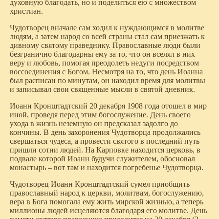
духовную благодать, но и поделиться ею с множеством
христиан.
Чудотворец вначале сам ходил к нуждающимся в молитве
людям, а затем народ со всей страны стал сам приезжать к
дивному святому праведнику. Православные люди были
безгранично благодарны ему за то, что он вселял в них
веру и любовь, помогая преодолеть недуги посредством
воссоединения с Богом. Несмотря на то, что день Иоанна
был расписан по минутам, он находил время для молитвы
и записывал свои священные мысли в святой дневник.
Иоанн Кронштадтский 20 декабря 1908 года отошел в мир
иной, проведя перед этим богослужение. День своего
ухода в жизнь неземную он предсказал задолго до
кончины. В день захоронения Чудотворца продолжались
свершаться чудеса, а провести святого в последний путь
пришли сотни людей. На Карповке находится церковь, в
подвале которой Иоанн будучи служителем, обосновал
монастырь – вот там и находится погребенье Чудотворца.
Чудотворец Иоанн Кронштадтский сумел приобщить
православный народ к церкви, молитвам, богослужению,
вера в Бога помогала ему жить мирской жизнью, а теперь
миллионы людей исцеляются благодаря его молитве. День