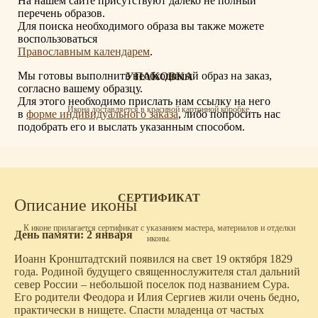
На нашем сайте присутствуют далеко не полный
перечень образов.
Для поиска необходимого образа вы также можете
воспользоваться
Православным календарем
.
Мы готовы выполнить необходимый образ на заказ,
УПАКОВКА
согласно вашему образцу.
Для этого необходимо прислать нам ссылку на него
Икона доставляется в красивой картонной коробке.
в
форме индивидуального заказа
, либо попросить нас
подобрать его и выслать указанным способом.
СЕРТИФИКАТ
Описание иконы
К иконе прилагается сертификат с указанием мастера, материалов и отделки
День памяти: 2 января
иконы.
Иоанн Кронштадтский появился на свет 19 октября 1829
года. Родиной будущего священнослужителя стал дальний
север России – небольшой поселок под названием Сура.
Его родители Феодора и Илия Сергиев жили очень бедно,
практически в нищете. Спасти младенца от частых