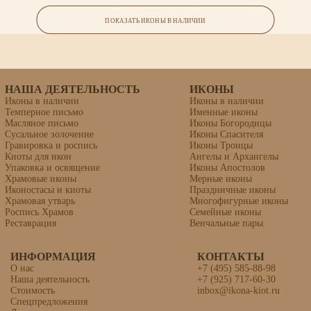
Ангел Хранитель
ПОКАЗАТЬ ИКОНЫ В НАЛИЧИИ
Размер 18х24, золочение всего фона, цена 40,000
НАША ДЕЯТЕЛЬНОСТЬ
ИКОНЫ
Иконы в наличии
Иконы в наличии
Темперное письмо
Именные иконы
Масляное письмо
Иконы Богородицы
Сусальное золочение
Иконы Спасителя
Гравировка и роспись
Иконы Троицы
Киоты для икон
Ангелы и Архангелы
Упаковка и освящение
Иконы Апостолов
Храмовые иконы
Мерные иконы
Иконостасы и киоты
Праздничные иконы
Храмовая утварь
Многофигурные иконы
Роспись Храмов
Семейные иконы
Реставрация
Венчальные пары
ИНФОРМАЦИЯ
КОНТАКТЫ
О нас
+7 (495) 585-88-98
Икона «Валерий Мелитинский»
Наша деятельность
+7 (925) 717-60-30
Стоимость
inbox@ikona-kiot.ru
Спецпредложения