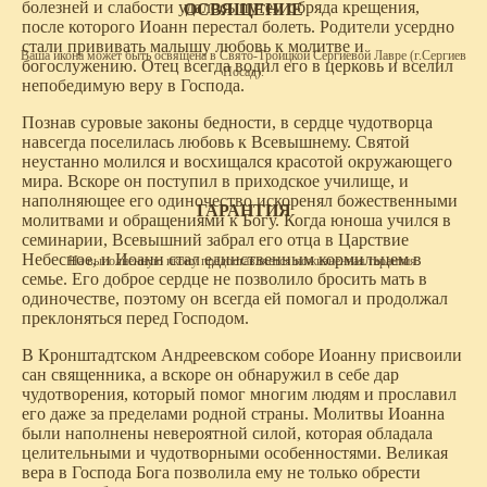
болезней и слабости удалось путем обряда крещения,
ОСВЯЩЕНИЕ
после которого Иоанн перестал болеть. Родители усердно
стали прививать малышу любовь к молитве и
Ваша икона может быть освящена в Свято-Троицкой Сергиевой Лавре (г.Сергиев
богослужению. Отец всегда водил его в церковь и вселил
Посад).
непобедимую веру в Господа.
Познав суровые законы бедности, в сердце чудотворца
навсегда поселилась любовь к Всевышнему. Святой
неустанно молился и восхищался красотой окружающего
мира. Вскоре он поступил в приходское училище, и
наполняющее его одиночество искоренял божественными
ГАРАНТИЯ
молитвами и обращениями к Богу. Когда юноша учился в
семинарии, Всевышний забрал его отца в Царствие
Небесное, и Иоанн стал единственным кормильцем в
На выполненную икону предоставляется пожизненная гарантия.
семье. Его доброе сердце не позволило бросить мать в
одиночестве, поэтому он всегда ей помогал и продолжал
преклоняться перед Господом.
В Кронштадтском Андреевском соборе Иоанну присвоили
сан священника, а вскоре он обнаружил в себе дар
чудотворения, который помог многим людям и прославил
его даже за пределами родной страны. Молитвы Иоанна
были наполнены невероятной силой, которая обладала
целительными и чудотворными особенностями. Великая
вера в Господа Бога позволила ему не только обрести