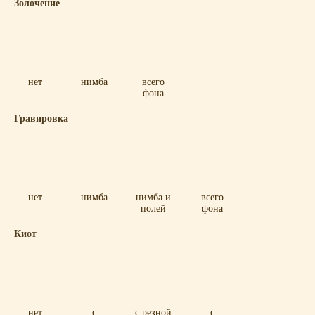
Золочение
нет
нимба
всего
фона
Гравировка
нет
нимба
нимба и
всего
полей
фона
Киот
нет
с
с резной
с