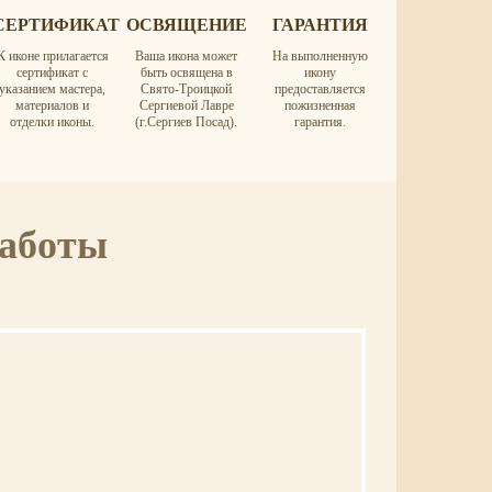
СЕРТИФИКАТ
ОСВЯЩЕНИЕ
ГАРАНТИЯ
К иконе прилагается
Ваша икона может
На выполненную
сертификат с
быть освящена в
икону
указанием мастера,
Свято-Троицкой
предоставляется
материалов и
Сергиевой Лавре
пожизненная
отделки иконы.
(г.Сергиев Посад).
гарантия.
работы