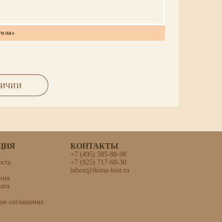
тола»
ЛИЧИИ
ЦИЯ
КОНТАКТЫ
+7 (495) 585-88-98
ость
+7 (925) 717-60-30
inbox@ikona-kiot.ru
одобный»
ния
ата
кое соглашение
, темпера.