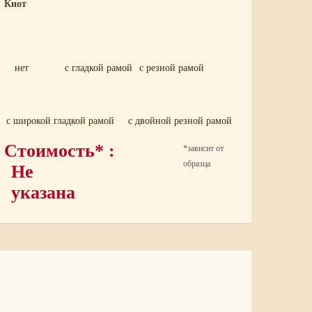
Киот
нет
с гладкой рамой
с резной рамой
с широкой гладкой рамой
с двойной резной рамой
Стоимость* :
*зависит от
образца
Не
указана