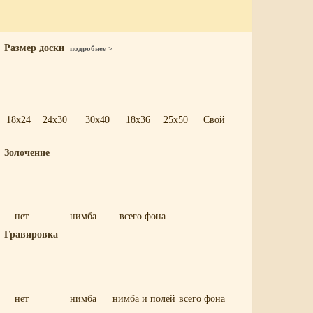
Размер доски
подробнее >
18x24
24x30
30x40
18x36
25x50
Свой
Золочение
нет
нимба
всего фона
Гравировка
нет
нимба
нимба и полей
всего фона