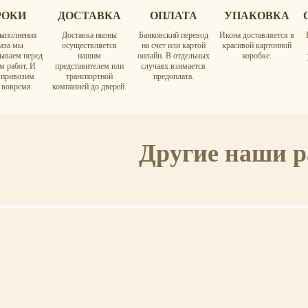
РОКИ
ДОСТАВКА
ОПЛАТА
УПАКОВКА
ыполнения
Доставка иконы
Банковский перевод
Икона доставляется в
каза мы
осуществляется
на счет или картой
красивой картонной
вываем перед
нашим
онлайн. В отдельных
коробке.
м работ. И
представителем или
случаях взимается
а привозим
транспортной
предоплата.
 вовремя.
компанией до дверей.
Другие наши 