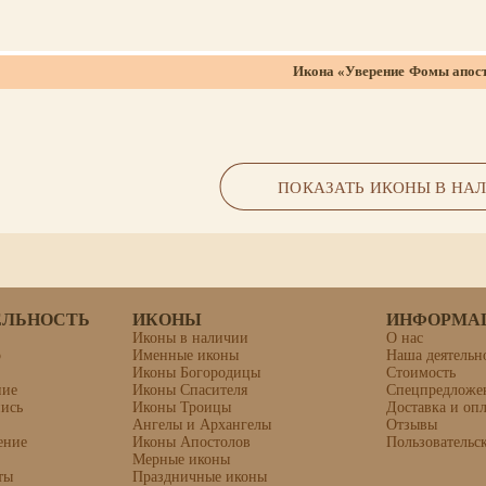
Икона «Уверение Фомы апос
ПОКАЗАТЬ ИКОНЫ В НА
ЕЛЬНОСТЬ
ИКОНЫ
ИНФОРМА
Иконы в наличии
О нас
о
Именные иконы
Наша деятельн
Иконы Богородицы
Стоимость
Икона «Анастасий Синаит, преп
ние
Иконы Спасителя
Спецпредложе
пись
Иконы Троицы
Доставка и опл
Ангелы и Архангелы
Отзывы
ение
Иконы Апостолов
Пользовательс
Материалы: липовая доска, левкас
Мерные иконы
ты
Праздничные иконы