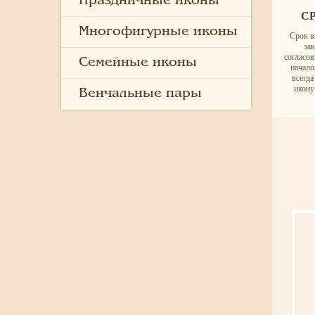
Праздничные иконы
С
Многофигурные иконы
Срок в
за
согласо
Семейные иконы
начало
всегд
икону
Венчальные пары