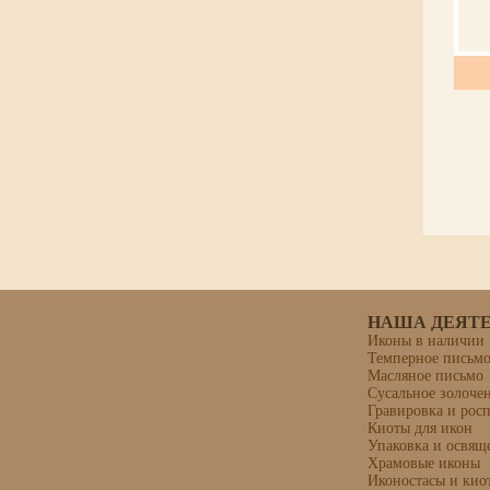
НАША ДЕЯТ
Иконы в наличии
Темперное письм
Масляное письмо
Сусальное золоче
Гравировка и рос
Киоты для икон
Упаковка и освящ
Храмовые иконы
Иконостасы и кио