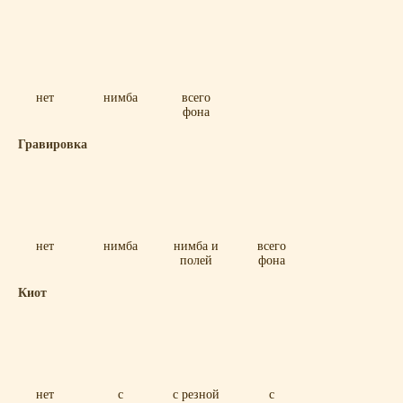
нет
нимба
всего
фона
Гравировка
нет
нимба
нимба и
всего
полей
фона
Киот
нет
с
с резной
с