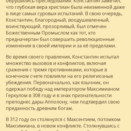
обрушились преследования. Константин заметил,
что глубокая вера христиан была неизменной даже
в лице самых суровых испытаний. В свою очередь,
Константин, благородный, воодушевленный,
воинствующий, прозорливый, был отмечен
Божественным Промыслом как тот, кто
предначертан был совершить революционные
изменения в своей империи и за её пределами.
Во время своего правления, Константин испытал
множество вызовов и конфликтов, включая
сражения с тремя противниками, которые в
конечном счете повлияли на его религиозные
убеждения. Первоначально, как язычник, он
одержал победу над императором Максимианом
Геркулом в 308 году и в знак признательности
преподнес дары Апполону, чем подтвердил свою
преданность древним богам.
В 312 году он столкнулся с Максентием, потомком
Максимиана, в новом конфликте. Столкнувшись с