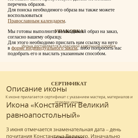
перечень образов.
Для поиска необходимого образа вы также можете
воспользоваться
Православным календарем
.
Мы готовы выполнить необходимый образ на заказ,
УПАКОВКА
согласно вашему образцу.
Для этого необходимо прислать нам ссылку на него
Икона доставляется в красивой картонной коробке.
в
форме индивидуального заказа
, либо попросить нас
подобрать его и выслать указанным способом.
СЕРТИФИКАТ
Описание иконы
К иконе прилагается сертификат с указанием мастера, материалов и
отделки иконы.
Икона «Константин Великий
равноапостольный»
3 июня отмечается знаменательная дата – день
почитания Константина Великого. Изначально