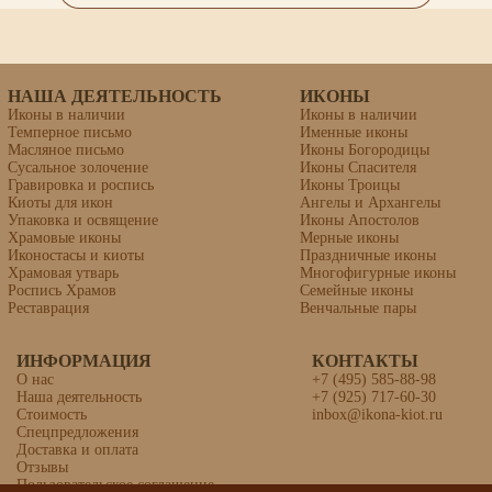
НАША ДЕЯТЕЛЬНОСТЬ
ИКОНЫ
Иконы в наличии
Иконы в наличии
Темперное письмо
Именные иконы
Масляное письмо
Иконы Богородицы
Сусальное золочение
Иконы Спасителя
Гравировка и роспись
Иконы Троицы
Киоты для икон
Ангелы и Архангелы
Упаковка и освящение
Иконы Апостолов
Храмовые иконы
Мерные иконы
Иконостасы и киоты
Праздничные иконы
Храмовая утварь
Многофигурные иконы
Роспись Храмов
Семейные иконы
Реставрация
Венчальные пары
ИНФОРМАЦИЯ
Икона «Клавдия Римская,
КОНТАКТЫ
мученица»
О нас
+7 (495) 585-88-98
Наша деятельность
+7 (925) 717-60-30
Стоимость
inbox@ikona-kiot.ru
Спецпредложения
Доставка и оплата
липовая доска, левкас, темпера, золочение
Отзывы
Пользовательское соглашение