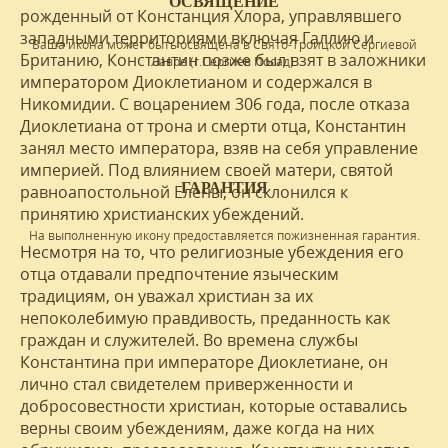
ОСВЯЩЕНИЕ
рожденный от Констанция Хлора, управлявшего
западными территориями включая Галлию и
Ваша икона может быть освящена в Свято-Троицкой Сергиевой
Британию, Константин позже был взят в заложники
Лавре (г.Сергиев Посад).
императором Диоклетианом и содержался в
Никомидии. С воцарением 306 года, после отказа
Диоклетиана от трона и смерти отца, Константин
занял место императора, взяв на себя управление
империей. Под влиянием своей матери, святой
ГАРАНТИЯ
равноапостольной Елены, он склонился к
принятию христианских убеждений.
На выполненную икону предоставляется пожизненная гарантия.
Несмотря на то, что религиозные убеждения его
отца отдавали предпочтение языческим
традициям, он уважал христиан за их
непоколебимую правдивость, преданность как
граждан и служителей. Во времена службы
Константина при императоре Диоклетиане, он
лично стал свидетелем приверженности и
добросовестности христиан, которые оставались
верны своим убеждениям, даже когда на них