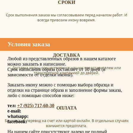
СРОКИ
Срок выполнения заказа мы согласовываем перед началом работ. И
всегда привозим икону вовремя.
Условия заказа
ДОСТАВКА
Любой из представленных образов в нашем каталоге
можно заказать в написание.
Доставка иконы осуществляется нашим представителем или
Срок написания образа составляет от 10 дней (в
транспортной компанией до дверей.
зависимости от отделки иконы).
Заказать икону можно с помощью выбора образца и
отделки на странице образа и заполнение формы заказа,
либо с помощью способов ниже:
тел:
+7 (925) 717-60-30
ОПЛАТА
e-mail:
whatsapp:
Банковский перевод на счет или картой онлайн. В отдельных случаях
facebook:
взимается предоплата.
На нашем сайте присутствуют далеко не полный