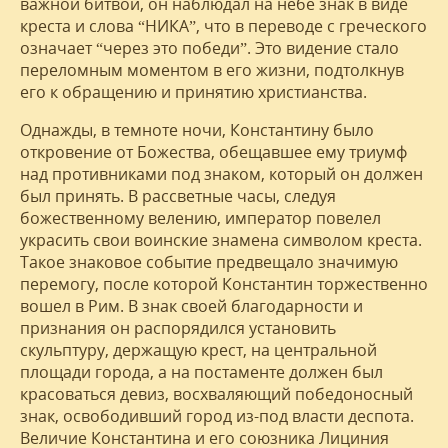
важной битвой, он наблюдал на небе знак в виде
креста и слова “НИКА”, что в переводе с греческого
означает “через это победи”. Это видение стало
переломным моментом в его жизни, подтолкнув
его к обращению и принятию христианства.
Однажды, в темноте ночи, Константину было
откровение от Божества, обещавшее ему триумф
над противниками под знаком, который он должен
был принять. В рассветные часы, следуя
божественному велению, император повелел
украсить свои воинские знамена символом креста.
Такое знаковое событие предвещало значимую
перемогу, после которой Константин торжественно
вошел в Рим. В знак своей благодарности и
признания он распорядился установить
скульптуру, держащую крест, на центральной
площади города, а на постаменте должен был
красоваться девиз, восхваляющий победоносный
знак, освободивший город из-под власти деспота.
Величие Константина и его союзника Лициния