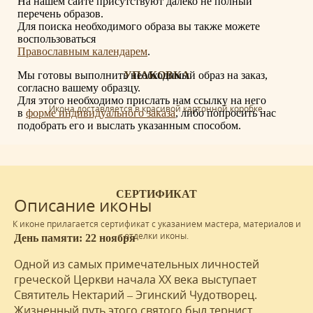
На нашем сайте присутствуют далеко не полный
перечень образов.
Для поиска необходимого образа вы также можете
воспользоваться
Православным календарем
.
Мы готовы выполнить необходимый образ на заказ,
УПАКОВКА
согласно вашему образцу.
Для этого необходимо прислать нам ссылку на него
Икона доставляется в красивой картонной коробке.
в
форме индивидуального заказа
, либо попросить нас
подобрать его и выслать указанным способом.
СЕРТИФИКАТ
Описание иконы
К иконе прилагается сертификат с указанием мастера, материалов и
отделки иконы.
День памяти: 22 ноября
Одной из самых примечательных личностей
греческой Церкви начала XX века выступает
Святитель Нектарий – Эгинский Чудотворец.
Жизненный путь этого святого был тернист.