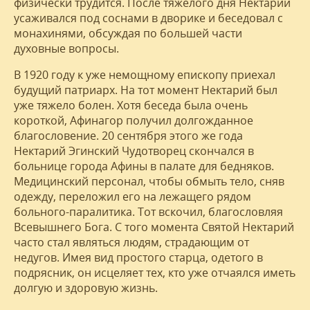
физически трудится. После тяжелого дня Нектарий
усаживался под соснами в дворике и беседовал с
монахинями, обсуждая по большей части
духовные вопросы.
В 1920 году к уже немощному епископу приехал
будущий патриарх. На тот момент Нектарий был
уже тяжело болен. Хотя беседа была очень
короткой, Афинагор получил долгожданное
благословение. 20 сентября этого же года
Нектарий Эгинский Чудотворец скончался в
больнице города Афины в палате для бедняков.
Медицинский персонал, чтобы обмыть тело, сняв
одежду, переложил его на лежащего рядом
больного-паралитика. Тот вскочил, благословляя
Всевышнего Бога. С того момента Святой Нектарий
часто стал являться людям, страдающим от
недугов. Имея вид простого старца, одетого в
подрясник, он исцеляет тех, кто уже отчаялся иметь
долгую и здоровую жизнь.