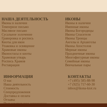
НАША ДЕЯТЕЛЬНОСТЬ
ИКОНЫ
Иконы в наличии
Иконы в наличии
Темперное письмо
Именные иконы
Масляное письмо
Иконы Богородицы
Сусальное золочение
Иконы Спасителя
Гравировка и роспись
Иконы Троицы
Киоты для икон
Ангелы и Архангелы
Упаковка и освящение
Иконы Апостолов
Храмовые иконы
Мерные иконы
Иконостасы и киоты
Праздничные иконы
Храмовая утварь
Многофигурные иконы
Роспись Храмов
Семейные иконы
Реставрация
Венчальные пары
ИНФОРМАЦИЯ
КОНТАКТЫ
Икона «Кир Александрийский,
О нас
+7 (495) 585-88-98
врач безмездный»
Наша деятельность
+7 (925) 717-60-30
Стоимость
inbox@ikona-kiot.ru
Спецпредложения
Доставка и оплата
Отзывы
Пользовательское соглашение