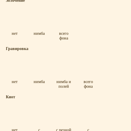
Золочение
нет
нимба
всего
фона
Гравировка
нет
нимба
нимба и
всего
полей
фона
Киот
нет
с
с резной
с