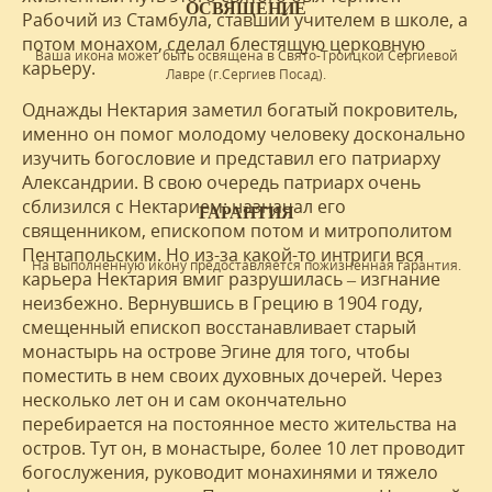
ОСВЯЩЕНИЕ
Рабочий из Стамбула, ставший учителем в школе, а
потом монахом, сделал блестящую церковную
Ваша икона может быть освящена в Свято-Троицкой Сергиевой
карьеру.
Лавре (г.Сергиев Посад).
Однажды Нектария заметил богатый покровитель,
именно он помог молодому человеку досконально
изучить богословие и представил его патриарху
Александрии. В свою очередь патриарх очень
сблизился с Нектарием: назначал его
ГАРАНТИЯ
священником, епископом потом и митрополитом
Пентапольским. Но из-за какой-то интриги вся
На выполненную икону предоставляется пожизненная гарантия.
карьера Нектария вмиг разрушилась – изгнание
неизбежно. Вернувшись в Грецию в 1904 году,
смещенный епископ восстанавливает старый
монастырь на острове Эгине для того, чтобы
поместить в нем своих духовных дочерей. Через
несколько лет он и сам окончательно
перебирается на постоянное место жительства на
остров. Тут он, в монастыре, более 10 лет проводит
богослужения, руководит монахинями и тяжело