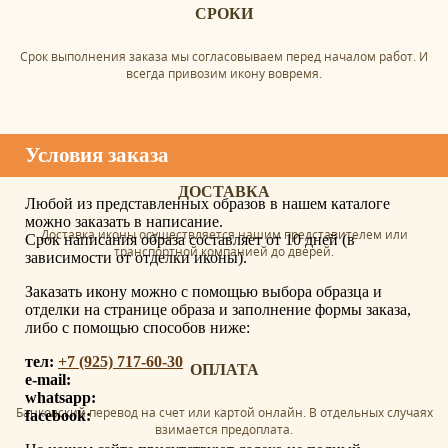
СРОКИ
Срок выполнения заказа мы согласовываем перед началом работ. И
всегда привозим икону вовремя.
Условия заказа
ДОСТАВКА
Любой из представленных образов в нашем каталоге
можно заказать в написание.
Доставка иконы осуществляется нашим представителем или
Срок написания образа составляет от 10 дней (в
транспортной компанией до дверей.
зависимости от отделки иконы).
Заказать икону можно с помощью выбора образца и
отделки на странице образа и заполнение формы заказа,
либо с помощью способов ниже:
тел:
+7 (925) 717-60-30
ОПЛАТА
e-mail:
whatsapp:
Банковский перевод на счет или картой онлайн. В отдельных случаях
facebook:
взимается предоплата.