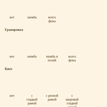
нет
нимба
всего
фона
Гравировка
нет
нимба
нимба и
всего
полей
фона
Киот
нет
с
с резной
с
гладкой
рамой
широкой
рамой
гладкой