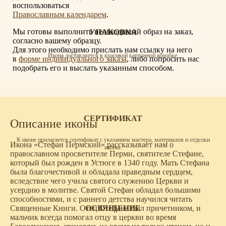
воспользоваться
Православным календарем
.
Мы готовы выполнить необходимый образ на заказ,
УПАКОВКА
согласно вашему образцу.
Для этого необходимо прислать нам ссылку на него
Икона доставляется в красивой картонной коробке.
в
форме индивидуального заказа
, либо попросить нас
подобрать его и выслать указанным способом.
СЕРТИФИКАТ
Описание иконы
К иконе прилагается сертификат с указанием мастера, материалов и отделки
Икона «Стефан Пермский» рассказывает нам о
иконы.
православном просветителе Перми, святителе Стефане,
который был рожден в Устюге в 1340 году. Мать Стефана
была благочестивой и обладала праведным сердцем,
вследствие чего учила святого служению Церкви и
усердию в молитве. Святой Стефан обладал большими
способностями, и с раннего детства научился читать
ОСВЯЩЕНИЕ
Священные Книги. Отец Стефана был причетником, и
мальчик всегда помогал отцу в церкви во время