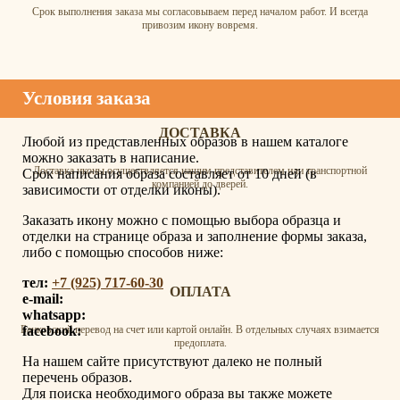
Срок выполнения заказа мы согласовываем перед началом работ. И всегда
привозим икону вовремя.
Условия заказа
ДОСТАВКА
Любой из представленных образов в нашем каталоге
можно заказать в написание.
Доставка иконы осуществляется нашим представителем или транспортной
Срок написания образа составляет от 10 дней (в
компанией до дверей.
зависимости от отделки иконы).
Заказать икону можно с помощью выбора образца и
отделки на странице образа и заполнение формы заказа,
либо с помощью способов ниже:
тел:
+7 (925) 717-60-30
ОПЛАТА
e-mail:
whatsapp:
facebook:
Банковский перевод на счет или картой онлайн. В отдельных случаях взимается
предоплата.
На нашем сайте присутствуют далеко не полный
перечень образов.
Для поиска необходимого образа вы также можете