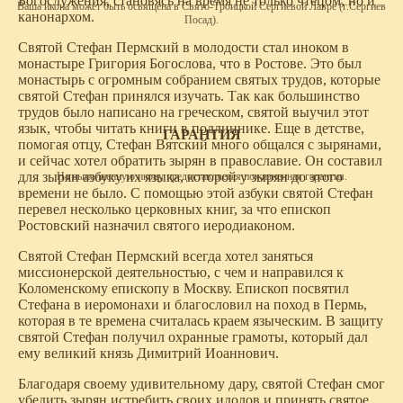
Богослужения, становясь на время не только чтецом, но и
Ваша икона может быть освящена в Свято-Троицкой Сергиевой Лавре (г.Сергиев
канонархом.
Посад).
Святой Стефан Пермский в молодости стал иноком в
монастыре Григория Богослова, что в Ростове. Это был
монастырь с огромным собранием святых трудов, которые
святой Стефан принялся изучать. Так как большинство
трудов было написано на греческом, святой выучил этот
язык, чтобы читать книги в подлиннике. Еще в детстве,
ГАРАНТИЯ
помогая отцу, Стефан Вятский много общался с зырянами,
и сейчас хотел обратить зырян в православие. Он составил
для зырян азбуку их языка, которой у зырян до этого
На выполненную икону предоставляется пожизненная гарантия.
времени не было. С помощью этой азбуки святой Стефан
перевел несколько церковных книг, за что епископ
Ростовский назначил святого иеродиаконом.
Святой Стефан Пермский всегда хотел заняться
миссионерской деятельностью, с чем и направился к
Коломенскому епископу в Москву. Епископ посвятил
Стефана в иеромонахи и благословил на поход в Пермь,
которая в те времена считалась краем языческим. В защиту
святой Стефан получил охранные грамоты, который дал
ему великий князь Димитрий Иоаннович.
Благодаря своему удивительному дару, святой Стефан смог
убедить зырян истребить своих идолов и принять святое