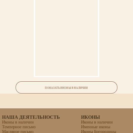
Икона «Алексий Бортсурманский»
ПОКАЗАТЬ ИКОНЫ В НАЛИЧИИ
НАША ДЕЯТЕЛЬНОСТЬ
ИКОНЫ
Иконы в наличии
Иконы в наличии
Темперное письмо
Именные иконы
Масляное письмо
Иконы Богородицы